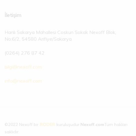
İletişim
Hanlı Sakarya Mahallesi Coskun Sokak Nexoff Blok,
No:6/2, 54580 Arifiye/Sakarya
(0264) 276 87 42
bilgi@nexoff.com
info@nexoff.com
©2022 Nexoff bir
RODER
kuruluşudur.
Nexoff.com
Tüm hakları
saklıdır.