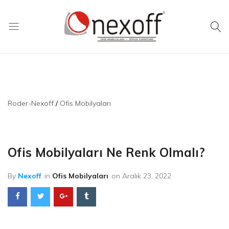
Nexoff
Sakarya
Ofis
Ofis
Mobilyaları
Mobilyaları
Roder-Nexoff
Ofis Mobilyaları
Ofis Mobilyaları Ne Renk Olmalı?
By
Nexoff
in
Ofis Mobilyaları
on
Aralık 23, 2022