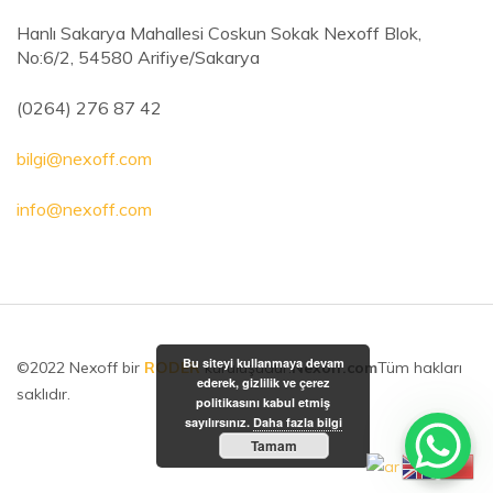
Hanlı Sakarya Mahallesi Coskun Sokak Nexoff Blok,
No:6/2, 54580 Arifiye/Sakarya
(0264) 276 87 42
bilgi@nexoff.com
info@nexoff.com
Bu siteyi kullanmaya devam
©2022 Nexoff bir
RODER
kuruluşudur.
Nexoff.com
Tüm hakları
ederek, gizlilik ve çerez
saklıdır.
politikasını kabul etmiş
sayılırsınız.
Daha fazla bilgi
Tamam